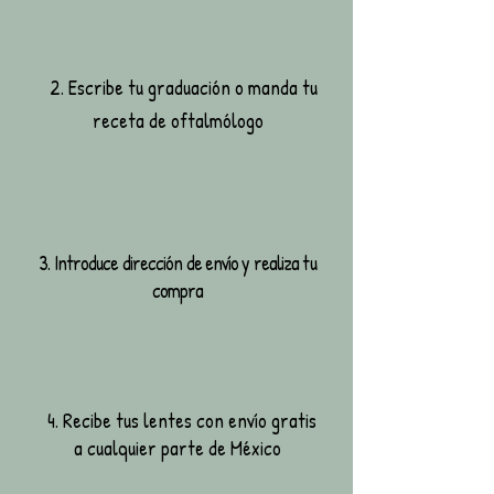
2. Escribe tu graduación o manda tu
receta de oftalmólogo
3. Introduce dirección de envío y realiza tu
compra
4. Recibe tus lentes con envío gratis
a cualquier parte de México