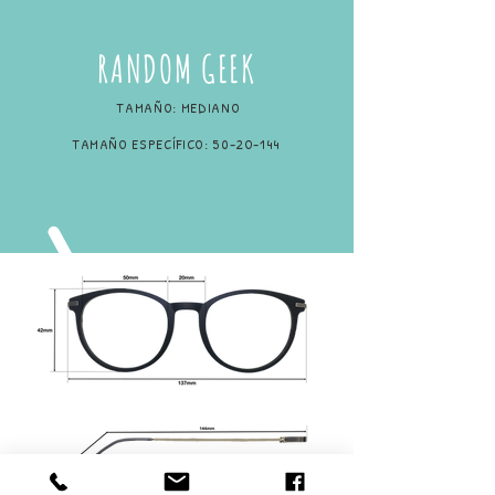
RANDOM GEEK
TAMAÑO: MEDIANO
TAMAÑO ESPECÍFICO: 50-2O-144