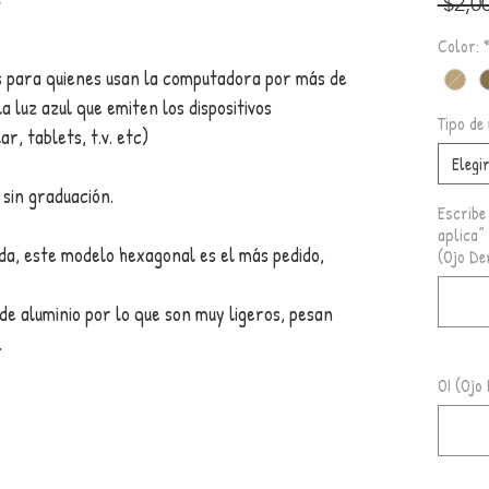
t
 $2,0
Color:
es para quienes usan la computadora por más de
a luz azul que emiten los dispositivos
Tipo de
r, tablets, t.v. etc)
Elegi
 sin graduación.
Escribe 
aplica”
da, este modelo hexagonal es el más pedido,
(Ojo De
de aluminio por lo que son muy ligeros, pesan
.
OI (Ojo 