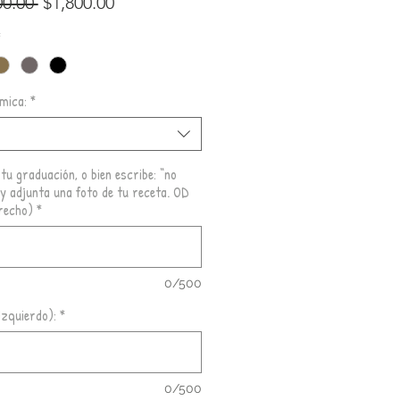
Precio
Precio
00.00 
$1,800.00
de
*
oferta
 mica:
*
r
tu graduación, o bien escribe: “no
 y adjunta una foto de tu receta. OD
recho)
*
0/500
Izquierdo):
*
0/500