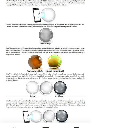
lentes incluyen envío gratis a
cualquier parte de México.
Más
información en Términos y
Condiciones