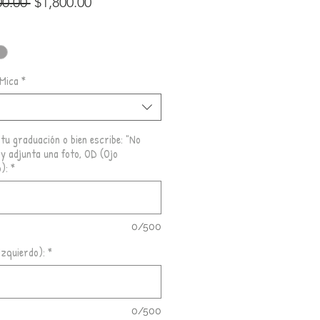
Precio
Precio
00.00 
$1,800.00
de
oferta
 Mica
*
r
 tu graduación o bien escribe: "No
 y adjunta una foto, OD (Ojo
):
*
0/500
Izquierdo):
*
0/500