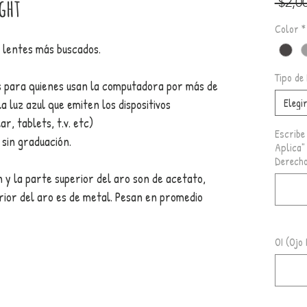
ight
 $2,0
Color
*
 lentes más buscados.
Tipo de
es para quienes usan la computadora por más de
Elegi
a luz azul que emiten los dispositivos
r, tablets, t.v. etc)
Escribe
 sin graduación.
Aplica"
Derecho
n y la parte superior del aro son de acetato,
erior del aro es de metal. Pesan en promedio
OI (Ojo 